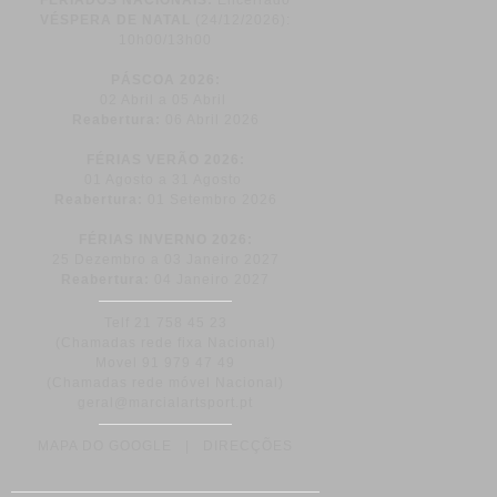
FERIADOS NACIONAIS:
Encerrado
VÉSPERA DE NATAL
(24/12/2026):
10h00/13h00
PÁSCOA
2026:
02 Abril a 05 Abril
Reabertura:
06 Abril 2026
FÉRIAS VERÃO 2026:
01 Agosto a 31 Agosto
Reabertura:
01 Setembro 2026
FÉRIAS INVERNO 2026:
25 Dezembro a 03 Janeiro 2027
Reabertura:
04 Janeiro 2027
Telf 21 758 45 23
(Chamadas rede fixa Nacional)
Movel 91 979 47 49
(Chamadas rede móvel Nacional)
geral@marcialartsport.pt
MAPA DO GOOGLE
|
DIRECÇÕES